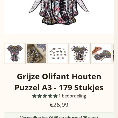
Grijze Olifant Houten
Puzzel A3 - 179 Stukjes
1 beoordeling
Normale
€26,99
prijs
Verzendkosten €4,85 (gratis vanaf 75 euro)