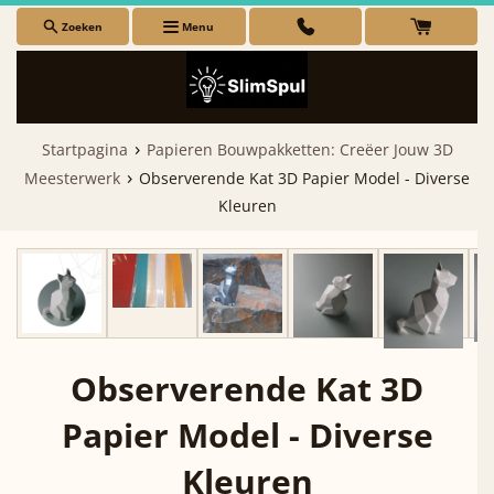
Meteen
Zoeken
Menu
naar
de
Collecties
content
Menu
›
Startpagina
Papieren Bouwpakketten: Creëer Jouw 3D
›
Meesterwerk
Observerende Kat 3D Papier Model - Diverse
Kleuren
Observerende Kat 3D
Papier Model - Diverse
Kleuren