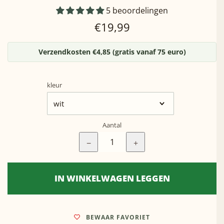
5 beoordelingen
Normale
€19,99
prijs
Verzendkosten €4,85 (gratis vanaf 75 euro)
kleur
Aantal
−
+
IN WINKELWAGEN LEGGEN
BEWAAR FAVORIET